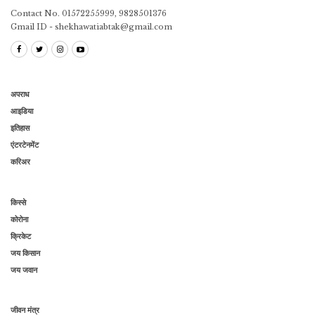
Contact No. 01572255999, 9828501376
Gmail ID - shekhawatiabtak@gmail.com
अपराध
आइडिया
इतिहास
एंटरटेनमेंट
करिअर
किस्से
कोरोना
क्रिकेट
जय किसान
जय जवान
जीवन मंत्र