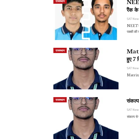
NEET-
राजस्थान
रैंक 
SAT Ne
NEET-UG 
पक्की क
Matri
राजस्थान
हुए 7 वि
SAT Ne
Matrix का
संकल्
राजस्थान
SAT Ne
संकल्प से