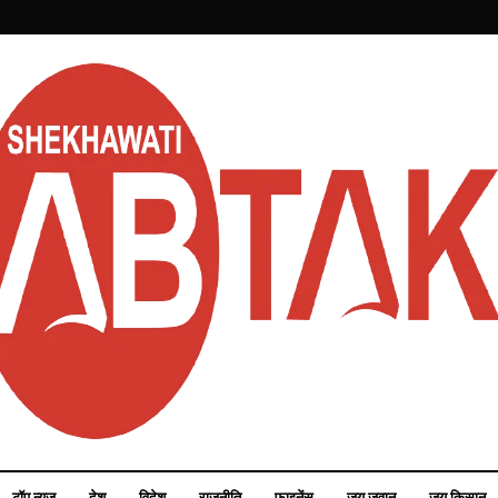
टॉप न्यूज़
देश
विदेश
राजनीति
फाइनेंस
जय जवान
जय किसान