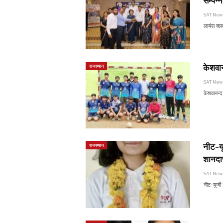
सम्पन्
SAT Ne
लायंस क्ल
केशवा
राजस्थान
SAT Ne
केशवानन्द
नीट-यू
राजस्थान
शानदार
SAT Ne
नीट-यूजी 