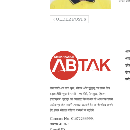
परंपरा का
OLDER POSTS
अप
आइड
इति
एंटर
कर
शेखावाटी अब तक चूरू, सीकर और झुंझुनू का सबसे तेज
बढ़ता टीवी न्यूज़ चैनल है। हम टीवी, फेसबुक, ट्विटर,
इंस्टाग्राम, यूट्यूब एवं वेबसाइट के माध्यम से आप तक सबसे
सटीक एवं तेज खबरें उपलब्ध करवाते है। हमसे संवाद करने
हेतु हमारे सोशल मीडिया माध्यमों से जुड़िये।
Contact No. 01572255999,
9828501376
Gmail ID -