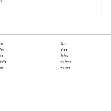
यम
राध
किस्से
िया
कोरोना
हास
क्रिकेट
टेनमेंट
जय किसान
िअर
जय जवान