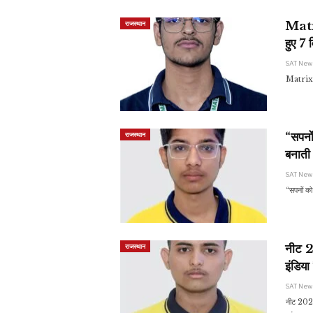
Matri
राजस्थान
हुए 7 वि
SAT Ne
Matrix का
“सपनो
राजस्थान
बनाती
SAT Ne
“सपनों क
नीट 2
राजस्थान
इंडिया
SAT Ne
नीट 2026 