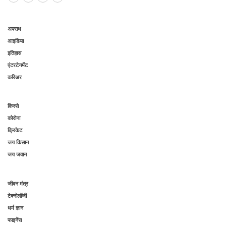
अपराध
आइडिया
इतिहास
एंटरटेनमेंट
करिअर
किस्से
कोरोना
क्रिकेट
जय किसान
जय जवान
जीवन मंत्र
टेक्नोलॉजी
धर्म ज्ञान
फाइनेंस