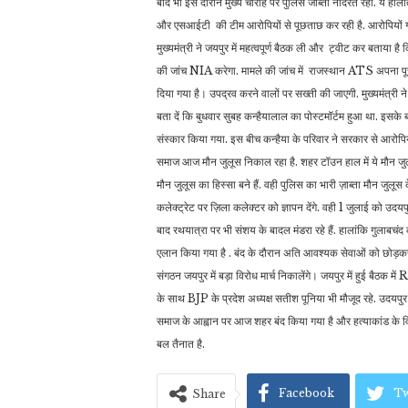
बाद भी इस दौरान मुख्य चौराहे पर पुलिस जाब्ता नादरत रहा. ये हाल
और एसआईटी की टीम आरोपियों से पूछताछ कर रही है. आरोपियों गौ
मुख्यमंत्री ने जयपुर में महत्वपूर्ण बैठक ली और ट्वीट कर बताया
की जांच NIA करेगा. मामले की जांच में राजस्थान ATS अपना पूरा 
दिया गया है। उपद्रव करने वालों पर सख्ती की जाएगी. मुख्यमंत्री न
बता दें कि बुधवार सुबह कन्हैयालाल का पोस्टमॉर्टम हुआ था. इसक
संस्कार किया गया. इस बीच कन्हैया के परिवार ने सरकार से आरोपियों 
समाज आज मौन जुलूस निकाल रहा है. शहर टॉउन हाल में ये मौन जुलूस 
मौन जुलूस का हिस्सा बने हैं. वही पुलिस का भारी ज़ाब्ता मौन जुलूस
कलेक्ट्रेट पर ज़िला कलेक्टर को ज्ञापन देंगे. वही 1 जुलाई को उदयप
बाद रथयात्रा पर भी संशय के बादल मंडरा रहे हैं. हालांकि गुलाबचं
एलान किया गया है . बंद के दौरान अति आवश्यक सेवाओं को छोड़कर 
संगठन जयपुर में बड़ा विरोध मार्च निकालेंगे। जयपुर में हुई बैठक 
के साथ BJP के प्रदेश अध्यक्ष सतीश पूनिया भी मौजूद रहे. उदयपुर हत
समाज के आह्वान पर आज शहर बंद किया गया है और हत्याकांड के विरोध
बल तैनात है.
Facebook
Tw
Share