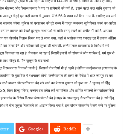
ात तब दिखे पूरे प्रदेश में एक महीने के लिए धारा 144 लगा दी गयी है. मामले को लेकर एनआईए
स मोहम्मद और रियाज जब्बार के घर पर छापेमारी की गयी है. इससे पहले कल यानि बुधवार को
 है कि उदयपुर में हुई इस बड़ी घटना में मुकदमा UAPA के तहत दर्ज किया गया है. इसलिए अब आगे
सहयोग करेगा. पुलिस एवं प्रशासन को पूरे राज्य में कानून व्यवस्था सुनिश्चित करने का आदेश
े वर्तमान हालात को देखते हुए पुनः सभी पक्षों से शांति बनाए रखने की अपील भी की है. आपको
े बाद शव गोवर्धन विलास स्थित घर ले जाया गया. जहां से अशोक नगर शवदाह गृह में उनका अंतिम
को फांसी देने और परिवार की सुरक्षा की मांग की. कन्हैयालाल हत्याकांड के विरोध में सर्व
निकाला जा रहा है. निकाला जा रहा है जिसमें हजारों की संख्या में लोग शामिल है. धर्म गुरु भी
 के साथ मौजूद है. मौन जुलूस के बाद सभी
ुर में रथयात्रा निकाली जानी है. जिसकी तैयारियां भी हो चुकी है लेकिन कन्हैयालाल हत्याकांड के
द कटारिया के मुताबिक ये रथयात्रा होगी. कन्हैयालाल की हत्या के विरोध में आज जयपुर बंद का
सभी बाजार और प्रतिष्ठान बंद रखे जाने का फैसला बुधवार को हुआ था. 3 जुलाई को हिंदू
में RSS, विश्व हिन्दू परिषद, बजरंग दल समेत कई सामाजिक और धार्मिक संगठनों के पदाधिकारियों
्याकांड के विरोध में आज जैसलमेर भी बंद है.शहर के आज सुबह से प्रतिष्ठान बंद है. सर्व हिंदू
 में मौन जुलूस निकालने का आह्वान किया गया है. इस दौरान जैसलमेर में चप्पे चप्पे पर पुलिस
itter
Google+
ReddIt