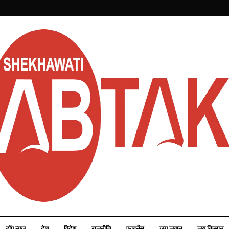
टॉप न्यूज़
देश
विदेश
राजनीति
फाइनेंस
जय जवान
जय किसान