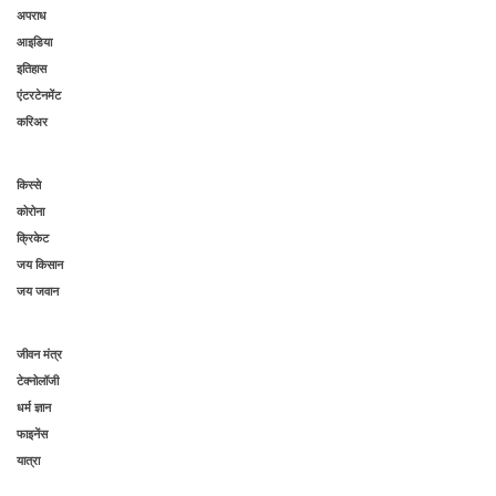
अपराध
आइडिया
इतिहास
एंटरटेनमेंट
करिअर
किस्से
कोरोना
क्रिकेट
जय किसान
जय जवान
जीवन मंत्र
टेक्नोलॉजी
धर्म ज्ञान
फाइनेंस
यात्रा