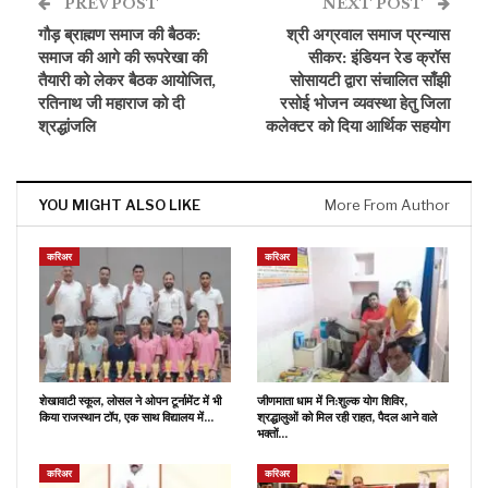
PREV POST
NEXT POST
गौड़ ब्राह्मण समाज की बैठक:
श्री अग्रवाल समाज प्रन्यास
समाज की आगे की रूपरेखा की
सीकर: इंडियन रेड क्रॉस
तैयारी को लेकर बैठक आयोजित,
सोसायटी द्वारा संचालित साँझी
रतिनाथ जी महाराज को दी
रसोई भोजन व्यवस्था हेतु जिला
श्रद्धांजलि
कलेक्टर को दिया आर्थिक सहयोग
YOU MIGHT ALSO LIKE
More From Author
करिअर
करिअर
शेखावाटी स्कूल, लोसल ने ओपन टूर्नामेंट में भी
जीणमाता धाम में नि:शुल्क योग शिविर,
किया राजस्थान टॉप, एक साथ विद्यालय में…
श्रद्धालुओं को मिल रही राहत, पैदल आने वाले
भक्तों…
करिअर
करिअर