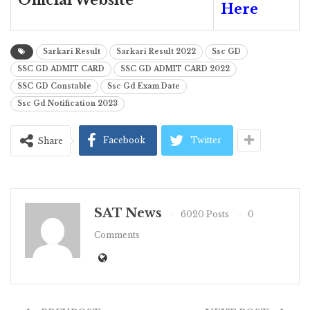
Official Website
Here
Sarkari Result
Sarkari Result 2022
Ssc GD
SSC GD ADMIT CARD
SSC GD ADMIT CARD 2022
SSC GD Constable
Ssc Gd Exam Date
Ssc Gd Notification 2023
Facebook
Twitter
Share
SAT News
6020 Posts
0
Comments