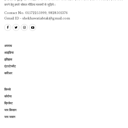
करने हेतु हमारे सोशल मीडिया माध्यमों से जुड़िये।
Contact No. 01572255999, 9828501376
Gmail ID - shekhawatiabtak@gmail.com
अपराध
आइडिया
इतिहास
एंटरटेनमेंट
करिअर
किस्से
कोरोना
क्रिकेट
जय किसान
जय जवान