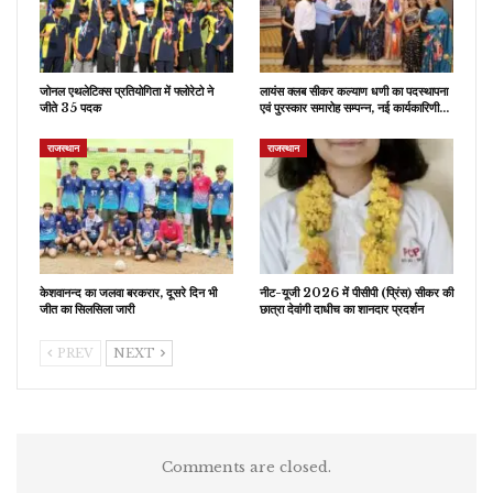
जोनल एथलेटिक्स प्रतियोगिता में फ्लोरेटो ने
लायंस क्लब सीकर कल्याण धणी का पदस्थापना
जीते 35 पदक
एवं पुरस्कार समारोह सम्पन्न, नई कार्यकारिणी…
राजस्थान
राजस्थान
केशवानन्द का जलवा बरकरार, दूसरे दिन भी
नीट-यूजी 2026 में पीसीपी (प्रिंस) सीकर की
जीत का सिलसिला जारी
छात्रा देवांगी दाधीच का शानदार प्रदर्शन
PREV
NEXT
Comments are closed.