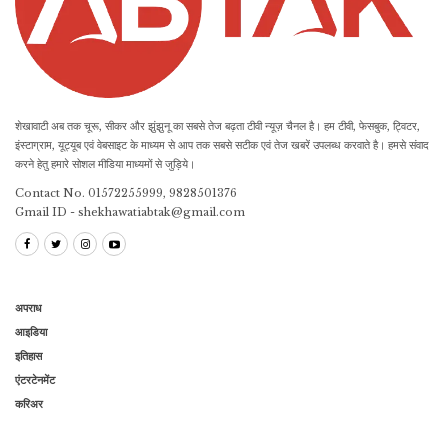
शेखावाटी अब तक चूरू, सीकर और झुंझुनू का सबसे तेज बढ़ता टीवी न्यूज़ चैनल है। हम टीवी, फेसबुक, ट्विटर,
इंस्टाग्राम, यूट्यूब एवं वेबसाइट के माध्यम से आप तक सबसे सटीक एवं तेज खबरें उपलब्ध करवाते है। हमसे संवाद
करने हेतु हमारे सोशल मीडिया माध्यमों से जुड़िये।
Contact No. 01572255999, 9828501376
Gmail ID - shekhawatiabtak@gmail.com
अपराध
आइडिया
इतिहास
एंटरटेनमेंट
करिअर