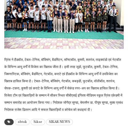
प्रिंस ने हैंडबॉल, टेबल-टेनिस, बॉक्सिंग, बैडमिंटन, साॅफ्टबाॅल, कुश्ती, शतरंज, ताइक्वांडो एवं नेटबाॅल
के विभिन्न आयु वर्गों में विजेता का खिताब जीता है। इसी तरह जूडो, फुटबॉल, कुश्ती, टेबल-टेनिस,
जिमनास्टिक, बॉक्सिंग, बैडमिंटन, नेटबाॅल, कराटे एवं हैंडबॉल के विभिन्न आयु वर्गों में उपविजेता का
खिताब हासिल किया है। टेबल-टेनिस, बॉक्सिंग, नेटबाॅल, कबड्डी, फुटबॉल, वॉलीबॉल, शतरंज,
सेपक-टकरा, कुश्ती एवं कराटे के विभिन्न आयु वर्गों में सेकंड रनर-अप का खिताब हासिल किया है।
विजेता टीम एवं खिलाड़ियों के सम्मान में सीकर स्थित सीबीएसई इंग्लिश मीडियम स्कूल प्रिंस एकेडमी में
सम्मान समारोह का आयोजन किया गया। निदेशक जोगेंद्र सुण्डा, चेयरमैन डा. पीयूष सुण्डा, मुख्य प्रबंध
निदेशक राजेश ढिल्लन आदि ने सफल खिलाड़ियों व कोचेज को बधाइयां दी।
abtak
Sikar
SIKAR NEWS