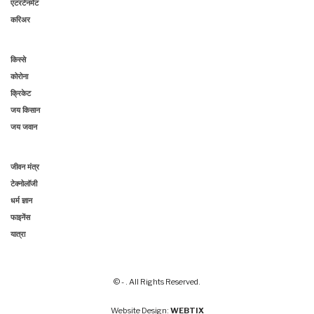
एंटरटेनमेंट
करिअर
किस्से
कोरोना
क्रिकेट
जय किसान
जय जवान
जीवन मंत्र
टेक्नोलॉजी
धर्म ज्ञान
फाइनेंस
यात्रा
© - . All Rights Reserved.
Website Design:
WEBTIX