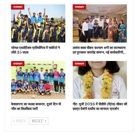
राजस्थान
राजस्थान
जोनल एथलेटिक्स प्रतियोगिता में फ्लोरेटो ने
लायंस क्लब सीकर कल्याण धणी का पदस्थापना
जीते 35 पदक
एवं पुरस्कार समारोह सम्पन्न, नई कार्यकारिणी…
राजस्थान
राजस्थान
केशवानन्द का जलवा बरकरार, दूसरे दिन भी
नीट-यूजी 2026 में पीसीपी (प्रिंस) सीकर की
जीत का सिलसिला जारी
छात्रा देवांगी दाधीच का शानदार प्रदर्शन
PREV
NEXT