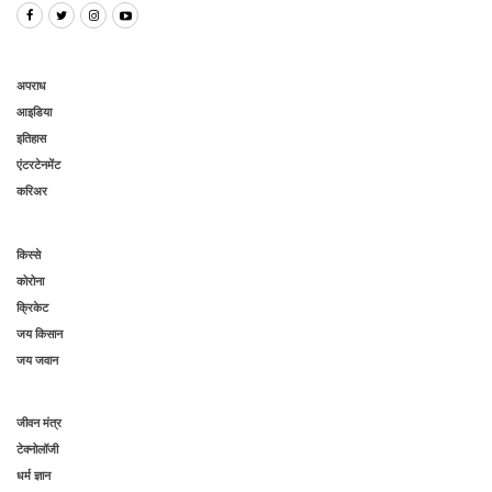
अपराध
आइडिया
इतिहास
एंटरटेनमेंट
करिअर
किस्से
कोरोना
क्रिकेट
जय किसान
जय जवान
जीवन मंत्र
टेक्नोलॉजी
धर्म ज्ञान