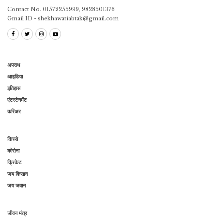
Contact No. 01572255999, 9828501376
Gmail ID - shekhawatiabtak@gmail.com
अपराध
आइडिया
इतिहास
एंटरटेनमेंट
करिअर
किस्से
कोरोना
क्रिकेट
जय किसान
जय जवान
जीवन मंत्र