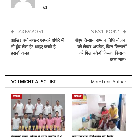
PREV POST
NEXT POST
आखिर क्यों मच्छर आपको अंधेरे में
पीएम किसान सम्मान निधि योजना
भी ढूंढ लेता है? आइए बताते है
को लेकर अपडेट, किन किसानों
इसकी वजह
को मिल सकेगीं किस्त, किसका
कटा नाम?
YOU MIGHT ALSO LIKE
More From Author
करिअर
करिअर
शेखावाटी स्कूल, लोसल ने ओपन टूर्नामेंट में भी
जीणमाता धाम में नि:शुल्क योग शिविर,