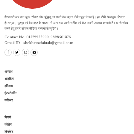
शेखावाटी अब तक चूरू, सीकर और झुंझुनू का सबसे तेज बढ़ता टीवी न्यूज़ चैनल है। हम टीवी, फेसबुक, ट्विटर,
इंस्टाग्राम, यूट्यूब एवं वेबसाइट के माध्यम से आप तक सबसे सटीक एवं तेज खबरें उपलब्ध करवाते है। हमसे संवाद
करने हेतु हमारे सोशल मीडिया माध्यमों से जुड़िये।
Contact No. 01572255999, 9828501376
Gmail ID - shekhawatiabtak@gmail.com
अपराध
आइडिया
इतिहास
एंटरटेनमेंट
करिअर
किस्से
कोरोना
क्रिकेट