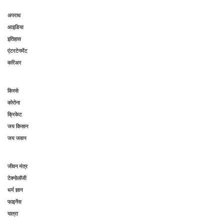
अपराध
आइडिया
इतिहास
एंटरटेनमेंट
करिअर
किस्से
कोरोना
क्रिकेट
जय किसान
जय जवान
जीवन मंत्र
टेक्नोलॉजी
धर्म ज्ञान
फाइनेंस
यात्रा