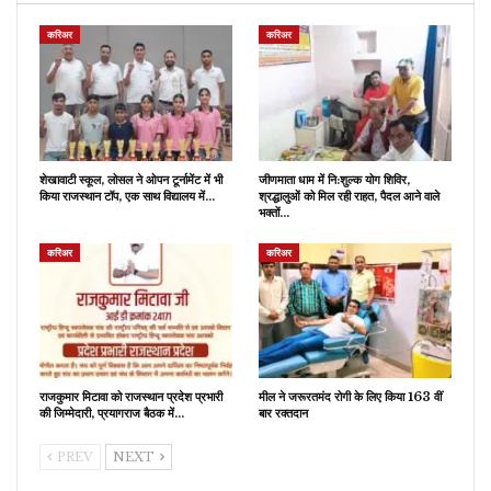
करिअर
करिअर
शेखावाटी स्कूल, लोसल ने ओपन टूर्नामेंट में भी
जीणमाता धाम में नि:शुल्क योग शिविर,
किया राजस्थान टॉप, एक साथ विद्यालय में…
श्रद्धालुओं को मिल रही राहत, पैदल आने वाले
भक्तों…
करिअर
करिअर
राजकुमार मिटावा को राजस्थान प्रदेश प्रभारी
मील ने जरूरतमंद रोगी के लिए किया 163 वीं
की जिम्मेदारी, प्रयागराज बैठक में…
बार रक्तदान
PREV
NEXT