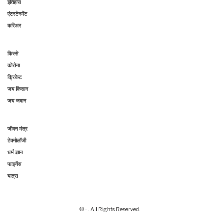
इतिहास
एंटरटेनमेंट
करिअर
किस्से
कोरोना
क्रिकेट
जय किसान
जय जवान
जीवन मंत्र
टेक्नोलॉजी
धर्म ज्ञान
फाइनेंस
यात्रा
© - . All Rights Reserved.