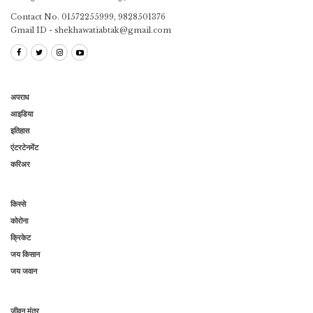
Contact No. 01572255999, 9828501376
Gmail ID - shekhawatiabtak@gmail.com
अपराध
आइडिया
इतिहास
एंटरटेनमेंट
करिअर
किस्से
कोरोना
क्रिकेट
जय किसान
जय जवान
जीवन मंत्र