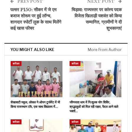
PREV POST
NEXT POST
पल्सर P150: सीकर में जे एम
चिड़ावा: राज्यस्तर पर कांस्य पदक
बजाज शोरूम पर हुई लॉन्च,
विजेता खिलाड़ी यशवंत को किया
शानदार स्पोर्टी लुक के साथ मिलेंगे
सम्मानित, ग्रामीणों ने दी
कई खास फीचर
शुभकानाएं
YOU MIGHT ALSO LIKE
More From Author
करिअर
करिअर
शेखावाटी स्कूल, लोसल ने ओपन टूर्नामेंट में भी
जीणमाता धाम में नि:शुल्क योग शिविर,
किया राजस्थान टॉप, एक साथ विद्यालय में…
श्रद्धालुओं को मिल रही राहत, पैदल आने वाले
भक्तों…
करिअर
करिअर