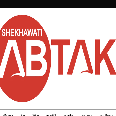
टॉप न्यूज़
देश
विदेश
राजनीति
फाइनेंस
जय जवान
जय किसान