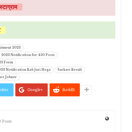
ंस्टाग्राम
इट
uitment 2023
 2023 Notification for 430 Posts
023 Form
23 Notification Kab Jari Hoga
Sarkari Result
ure Jobner
itter
Google+
ReddIt
 Posts