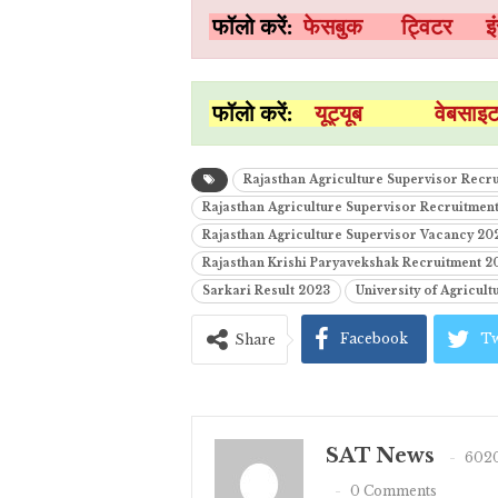
फॉलो करें:
फेसबुक
ट्विटर
इ
फॉलो करें:
यूट्यूब
वेबसा
Rajasthan Agriculture Supervisor Recr
Rajasthan Agriculture Supervisor Recruitment
Rajasthan Agriculture Supervisor Vacancy 2
Rajasthan Krishi Paryavekshak Recruitment 20
Sarkari Result 2023
University of Agricult
Facebook
Tw
Share
SAT News
6020
0 Comments