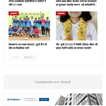
जोनल एथलेटिक्स प्रतियोगिता में फ्लोरेटो ने
लायंस क्लब सीकर कल्याण धणी का पदस्थापना
जीते 35 पदक
एवं पुरस्कार समारोह सम्पन्न, नई कार्यकारिणी…
राजस्थान
राजस्थान
केशवानन्द का जलवा बरकरार, दूसरे दिन भी
नीट-यूजी 2026 में पीसीपी (प्रिंस) सीकर की
जीत का सिलसिला जारी
छात्रा देवांगी दाधीच का शानदार प्रदर्शन
PREV
NEXT
Comments are closed.