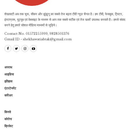
शेखावाटी अब तक चूरू, सीकर और झुंझुनू का सबसे तेज बढ़ता टीवी न्यूज़ चैनल है। हम टीवी, फेसबुक, ट्विटर,
इंस्टाग्राम, यूट्यूब एवं वेबसाइट के माध्यम से आप तक सबसे सटीक एवं तेज खबरें उपलब्ध करवाते है। हमसे संवाद
करने हेतु हमारे सोशल मीडिया माध्यमों से जुड़िये।
Contact No. 01572255999, 9828501376
Gmail ID - shekhawatiabtak@gmail.com
अपराध
आइडिया
इतिहास
एंटरटेनमेंट
करिअर
किस्से
कोरोना
क्रिकेट