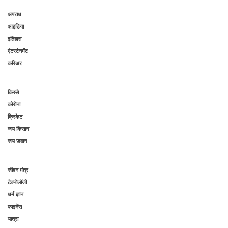
अपराध
आइडिया
इतिहास
एंटरटेनमेंट
करिअर
किस्से
कोरोना
क्रिकेट
जय किसान
जय जवान
जीवन मंत्र
टेक्नोलॉजी
धर्म ज्ञान
फाइनेंस
यात्रा