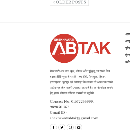
OLDER POSTS
अप
आइड
इति
एंटर
कर
शेखावाटी अब तक चूरू, सीकर और झुंझुनू का सबसे तेज
बढ़ता टीवी न्यूज़ चैनल है। हम टीवी, फेसबुक, ट्विटर,
इंस्टाग्राम, यूट्यूब एवं वेबसाइट के माध्यम से आप तक सबसे
सटीक एवं तेज खबरें उपलब्ध करवाते है। हमसे संवाद करने
हेतु हमारे सोशल मीडिया माध्यमों से जुड़िये।
Contact No. 01572255999,
9828501376
Gmail ID -
shekhawatiabtak@gmail.com