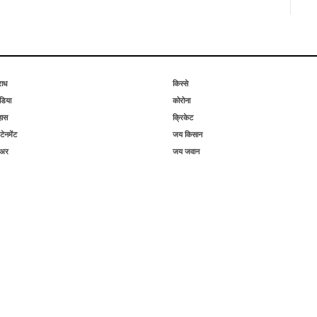
राध
किस्से
िया
कोरोना
हास
क्रिकेट
टेनमेंट
जय किसान
िअर
जय जवान