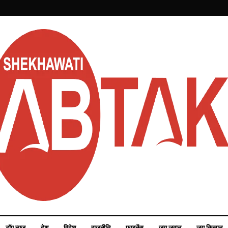
टॉप न्यूज़
देश
विदेश
राजनीति
फाइनेंस
जय जवान
जय किसान