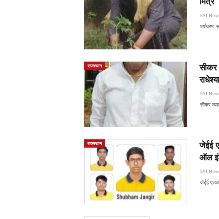
मित्र
SAT Ne
पर्यावरण 
सीकर व
राजस्थान
राधेश्
SAT Ne
सीकर व्या
जेईई ए
राजस्थान
ऑल इं
SAT Ne
जेईई एडवा