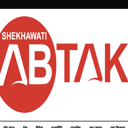
टॉप न्यूज़
देश
विदेश
राजनीति
फाइनेंस
जय जवान
जय किसान