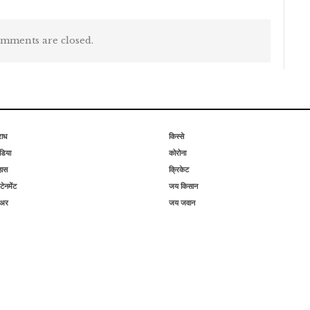
mments are closed.
राध
किस्से
िया
कोरोना
हास
क्रिकेट
टेनमेंट
जय किसान
िअर
जय जवान