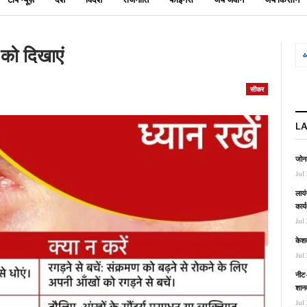
 को दिखाएं
सीकर
L
जोनल
Jul 
लायं
कार्
Jul 
केश
Jul 
नीट-
शानद
Jul 