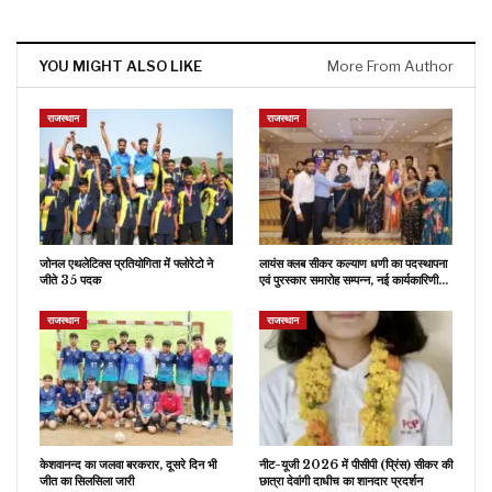
YOU MIGHT ALSO LIKE
More From Author
राजस्थान
राजस्थान
जोनल एथलेटिक्स प्रतियोगिता में फ्लोरेटो ने
लायंस क्लब सीकर कल्याण धणी का पदस्थापना
जीते 35 पदक
एवं पुरस्कार समारोह सम्पन्न, नई कार्यकारिणी…
राजस्थान
राजस्थान
केशवानन्द का जलवा बरकरार, दूसरे दिन भी
नीट-यूजी 2026 में पीसीपी (प्रिंस) सीकर की
जीत का सिलसिला जारी
छात्रा देवांगी दाधीच का शानदार प्रदर्शन