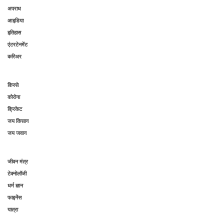
अपराध
आइडिया
इतिहास
एंटरटेनमेंट
करिअर
किस्से
कोरोना
क्रिकेट
जय किसान
जय जवान
जीवन मंत्र
टेक्नोलॉजी
धर्म ज्ञान
फाइनेंस
यात्रा