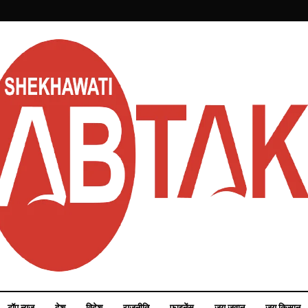
टॉप न्यूज़
देश
विदेश
राजनीति
फाइनेंस
जय जवान
जय किसान