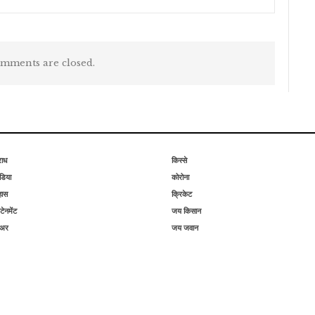
mments are closed.
राध
किस्से
िया
कोरोना
हास
क्रिकेट
टेनमेंट
जय किसान
िअर
जय जवान