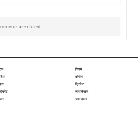
mments are closed.
राध
किस्से
िया
कोरोना
हास
क्रिकेट
टेनमेंट
जय किसान
िअर
जय जवान