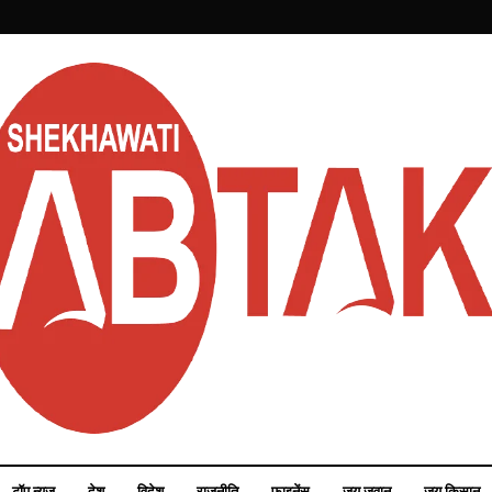
टॉप न्यूज़
देश
विदेश
राजनीति
फाइनेंस
जय जवान
जय किसान