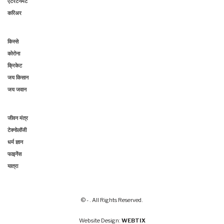
एंटरटेनमेंट
करिअर
किस्से
कोरोना
क्रिकेट
जय किसान
जय जवान
जीवन मंत्र
टेक्नोलॉजी
धर्म ज्ञान
फाइनेंस
यात्रा
© - . All Rights Reserved.
Website Design:
WEBTIX