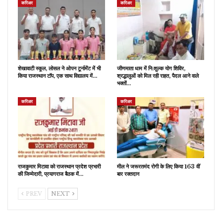
करिअर
करिअर
शेखावाटी स्कूल, लोसल ने ओपन टूर्नामेंट में भी
जीणमाता धाम में नि:शुल्क योग शिविर,
किया राजस्थान टॉप, एक साथ विद्यालय में…
श्रद्धालुओं को मिल रही राहत, पैदल आने वाले
भक्तों…
करिअर
करिअर
राजकुमार मिटावा को राजस्थान प्रदेश प्रभारी
मील ने जरूरतमंद रोगी के लिए किया 163 वीं
की जिम्मेदारी, प्रयागराज बैठक में…
बार रक्तदान
PREV
NEXT