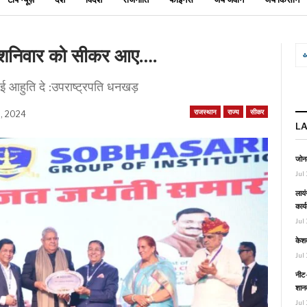
 शनिवार को सीकर आए….
कोई आहुति दे :उपराष्ट्रपति धनखड़
राजस्थान
राज्य
सीकर
9, 2024
L
जोनल
Jul 
लायं
कार्
Jul 
केश
Jul 
नीट-
शानद
Jul 