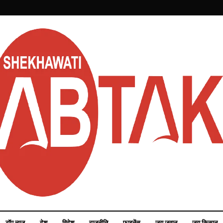
टॉप न्यूज़
देश
विदेश
राजनीति
फाइनेंस
जय जवान
जय किसान