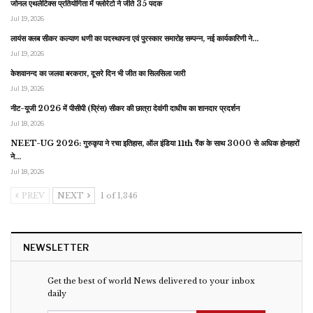
जोनल एथलेटिक्स प्रतियोगिता में फ्लोरेटो ने जीते 35 पदक
Jul 19, 2026
लायंस क्लब सीकर कल्याण धणी का पदस्थापना एवं पुरस्कार समारोह सम्पन्न, नई कार्यकारिणी ने…
Jul 19, 2026
केशवानन्द का जलवा बरकरार, दूसरे दिन भी जीत का सिलसिला जारी
Jul 19, 2026
नीट-यूजी 2026 में पीसीपी (प्रिंस) सीकर की छात्रा देवांगी दाधीच का शानदार प्रदर्शन
Jul 18, 2026
NEET-UG 2026: गुरुकृपा ने रचा इतिहास, ऑल इंडिया 11th रैंक के साथ 3000 से अधिक होनहारों
ने…
Jul 18, 2026
PREV
NEXT
1 of 1,346
NEWSLETTER
Get the best of world News delivered to your inbox
daily