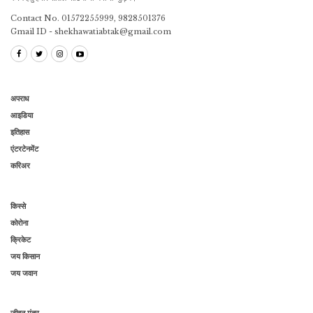
Contact No. 01572255999, 9828501376
Gmail ID - shekhawatiabtak@gmail.com
अपराध
आइडिया
इतिहास
एंटरटेनमेंट
करिअर
किस्से
कोरोना
क्रिकेट
जय किसान
जय जवान
जीवन मंत्र