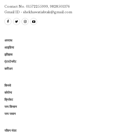
Contact No. 01572255999, 9828501376
Gmail ID - shekhawatiabtak@gmail.com
अपराध
आइडिया
इतिहास
एंटरटेनमेंट
करिअर
किस्से
कोरोना
क्रिकेट
जय किसान
जय जवान
जीवन मंत्र