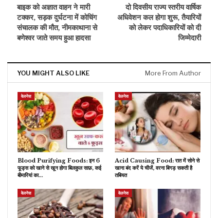
बाइक को अज्ञात वाहन ने मारी
दो दिवसीय राज्य स्तरीय वार्षिक
टक्कर, सड़क दुर्घटना में कोचिंग
अधिवेशन कल होगा शुरू, तैयारियों
संचालक की मौत, नीमकाथाना से
को लेकर पदाधिकारियों को दी
बणेश्वर जाते समय हुआ हादसा
जिम्मेदारी
YOU MIGHT ALSO LIKE
More From Author
वेलनेस
वेलनेस
Blood Purifying Foods: इन 6
Acid Causing Food: रात में सोने से
फूड्स को खाने से खून होगा बिलकुल साफ़, कई
खाना बंद करें ये चीजें, वरना बिगड़ सकती है
बीमारियां का…
तबियत
वेलनेस
वेलनेस