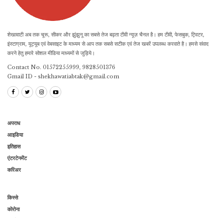
शेखावाटी अब तक चूरू, सीकर और झुंझुनू का सबसे तेज बढ़ता टीवी न्यूज़ चैनल है। हम टीवी, फेसबुक, ट्विटर,
इंस्टाग्राम, यूट्यूब एवं वेबसाइट के माध्यम से आप तक सबसे सटीक एवं तेज खबरें उपलब्ध करवाते है। हमसे संवाद
करने हेतु हमारे सोशल मीडिया माध्यमों से जुड़िये।
Contact No. 01572255999, 9828501376
Gmail ID - shekhawatiabtak@gmail.com
अपराध
आइडिया
इतिहास
एंटरटेनमेंट
करिअर
किस्से
कोरोना