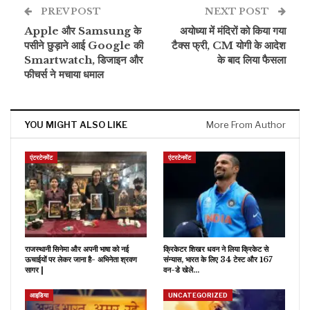
PREV POST
NEXT POST
Apple और Samsung के
अयोध्या में मंदिरों को किया गया
पसीने छुड़ाने आई Google की
टैक्स फ्री, CM योगी के आदेश
Smartwatch, डिजाइन और
के बाद लिया फैसला
फीचर्स ने मचाया धमाल
YOU MIGHT ALSO LIKE
More From Author
एंटरटेनमेंट
एंटरटेनमेंट
राजस्थानी सिनेमा और अपनी भाषा को नई
क्रिकेटर शिखर धवन ने लिया क्रिकेट से
ऊचाईयों पर लेकर जाना है- अभिनेता श्रवण
संन्यास, भारत के लिए 34 टेस्ट और 167
सागर |
वन-डे खेले…
आइडिया
UNCATEGORIZED