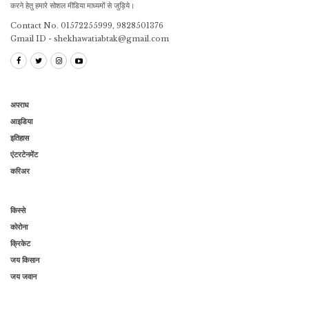
करने हेतु हमारे सोशल मीडिया माध्यमों से जुड़िये।
Contact No. 01572255999, 9828501376
Gmail ID - shekhawatiabtak@gmail.com
अपराध
आइडिया
इतिहास
एंटरटेनमेंट
करिअर
किस्से
कोरोना
क्रिकेट
जय किसान
जय जवान