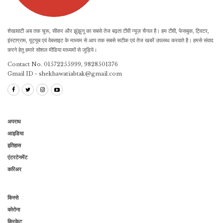
शेखावाटी अब तक चूरू, सीकर और झुंझुनू का सबसे तेज बढ़ता टीवी न्यूज़ चैनल है। हम टीवी, फेसबुक, ट्विटर,
इंस्टाग्राम, यूट्यूब एवं वेबसाइट के माध्यम से आप तक सबसे सटीक एवं तेज खबरें उपलब्ध करवाते है। हमसे संवाद
करने हेतु हमारे सोशल मीडिया माध्यमों से जुड़िये।
Contact No. 01572255999, 9828501376
Gmail ID - shekhawatiabtak@gmail.com
अपराध
आइडिया
इतिहास
एंटरटेनमेंट
करिअर
किस्से
कोरोना
क्रिकेट