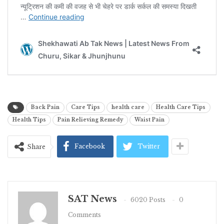
Back Pain
Care Tips
health care
Health Care Tips
Health Tips
Pain Relieving Remedy
Waist Pain
Facebook
Twitter
Share
SAT News
6020 Posts
0
Comments