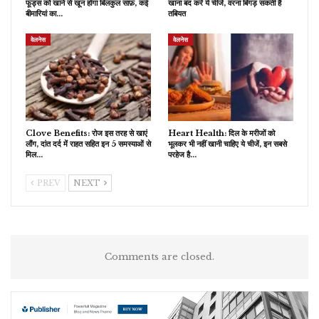
फूड्स को खाने से खून होगा बिलकुल साफ़, कई
खाना बंद करें ये चीजें, वरना बिगड़ सकती है
बीमारियां का…
तबियत
वेलनेस
वेलनेस
Clove Benefits: रोज इस तरह से खाएं
Heart Health: दिल के मरीजों को
लौंग, दांत दर्द में राहत सहित इन 5 समस्याओं से
भूलकर भी नहीं खानी चाहिए ये चीजें, इन सबसे
मिल…
परहेज है…
PREV
NEXT
Comments are closed.