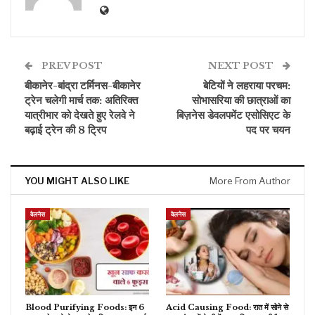
PREV POST
NEXT POST
बीकानेर-बांद्रा टर्मिनस-बीकानेर
बेटियों ने लहराया परचम:
ट्रेन चलेगी मार्च तक: अतिरिक्त
सोभासरिया की छात्राओं का
यात्रीभार को देखते हुए रेलवे ने
बिज़नेस डेवलपमेंट एसोसिएट के
बढ़ाई ट्रेन की 8 ट्रिप
पद पर चयन
YOU MIGHT ALSO LIKE
More From Author
वेलनेस
वेलनेस
Blood Purifying Foods: इन 6
Acid Causing Food: रात में सोने से