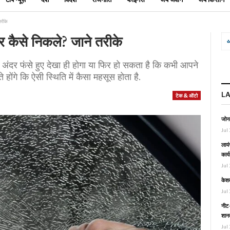
तरीके
र कैसे निकले? जाने तरीके
ंदर फंसे हुए देखा ही होगा या फिर हो सकता है कि कभी आपने
ोंगे कि ऐसी स्थिति में कैसा महसूस होता है.
L
टेक & ऑटो
जोनल
Jul 
लायं
कार्
Jul 
केश
Jul 
नीट-
शानद
Jul 