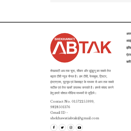
अप
आइड
इति
एंटर
कर
शेखावाटी अब तक चूरू, सीकर और झुंझुनू का सबसे तेज
बढ़ता टीवी न्यूज़ चैनल है। हम टीवी, फेसबुक, ट्विटर,
इंस्टाग्राम, यूट्यूब एवं वेबसाइट के माध्यम से आप तक सबसे
सटीक एवं तेज खबरें उपलब्ध करवाते है। हमसे संवाद करने
हेतु हमारे सोशल मीडिया माध्यमों से जुड़िये।
Contact No. 01572255999,
9828501376
Gmail ID -
shekhawatiabtak@gmail.com