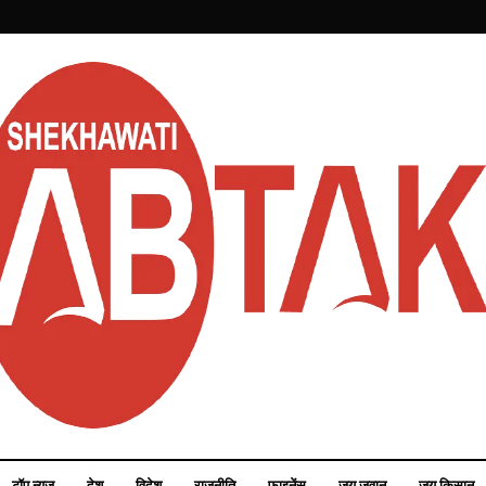
टॉप न्यूज़
देश
विदेश
राजनीति
फाइनेंस
जय जवान
जय किसान