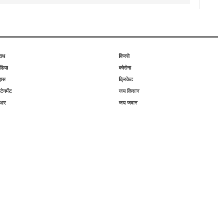
राध
किस्से
िया
कोरोना
हास
क्रिकेट
टेनमेंट
जय किसान
िअर
जय जवान