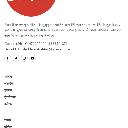
शेखावाटी अब तक चूरू, सीकर और झुंझुनू का सबसे तेज बढ़ता टीवी न्यूज़ चैनल है। हम टीवी, फेसबुक, ट्विटर,
इंस्टाग्राम, यूट्यूब एवं वेबसाइट के माध्यम से आप तक सबसे सटीक एवं तेज खबरें उपलब्ध करवाते है। हमसे संवाद
करने हेतु हमारे सोशल मीडिया माध्यमों से जुड़िये।
Contact No. 01572255999, 9828501376
Gmail ID - shekhawatiabtak@gmail.com
अपराध
आइडिया
इतिहास
एंटरटेनमेंट
करिअर
किस्से
कोरोना