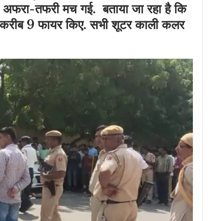
पर अफरा-तफरी मच गई. बताया जा रहा है कि
 ने करीब 9 फायर किए. सभी शूटर काली कलर