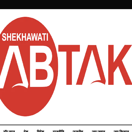
टॉप न्यूज़
देश
विदेश
राजनीति
फाइनेंस
जय जवान
जय किसान