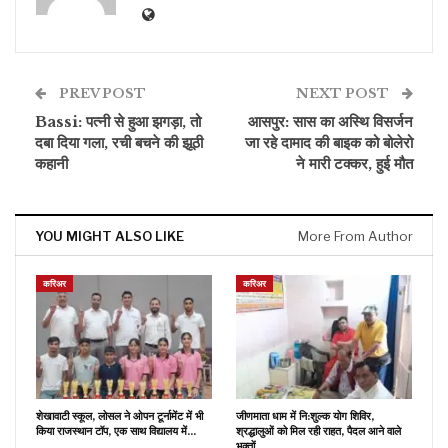
PREV POST
NEXT POST
Bassi: पत्नी से हुआ झगड़ा, तो
आसपुर: सास का अस्थि विसर्जन
दबा दिया गला, रची बचने की झूठी
जा रहे दामाद की बाइक को बोलेरो
कहानी
ने मारी टक्कर, हुई मौत
YOU MIGHT ALSO LIKE
More From Author
करिअर
करिअर
शेखावाटी स्कूल, लोसल ने ओपन टूर्नामेंट में भी
जीणमाता धाम में नि:शुल्क योग शिविर,
किया राजस्थान टॉप, एक साथ विद्यालय में…
श्रद्धालुओं को मिल रही राहत, पैदल आने वाले
भक्तों…