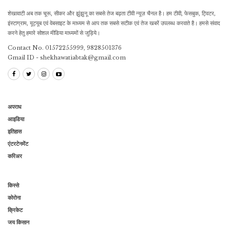
शेखावाटी अब तक चूरू, सीकर और झुंझुनू का सबसे तेज बढ़ता टीवी न्यूज़ चैनल है। हम टीवी, फेसबुक, ट्विटर,
इंस्टाग्राम, यूट्यूब एवं वेबसाइट के माध्यम से आप तक सबसे सटीक एवं तेज खबरें उपलब्ध करवाते है। हमसे संवाद
करने हेतु हमारे सोशल मीडिया माध्यमों से जुड़िये।
Contact No. 01572255999, 9828501376
Gmail ID - shekhawatiabtak@gmail.com
अपराध
आइडिया
इतिहास
एंटरटेनमेंट
करिअर
किस्से
कोरोना
क्रिकेट
जय किसान