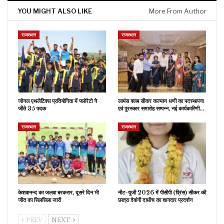
YOU MIGHT ALSO LIKE
More From Author
राजस्थान
राजस्थान
जोनल एथलेटिक्स प्रतियोगिता में फ्लोरेटो ने
लायंस क्लब सीकर कल्याण धणी का पदस्थापना
जीते 35 पदक
एवं पुरस्कार समारोह सम्पन्न, नई कार्यकारिणी…
राजस्थान
राजस्थान
केशवानन्द का जलवा बरकरार, दूसरे दिन भी
नीट-यूजी 2026 में पीसीपी (प्रिंस) सीकर की
जीत का सिलसिला जारी
छात्रा देवांगी दाधीच का शानदार प्रदर्शन
PREV
NEXT