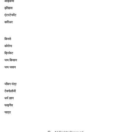
आइडिया
इतिहास
एंटरटेनमेंट
करिअर
किस्से
कोरोना
क्रिकेट
जय किसान
जय जवान
जीवन मंत्र
टेक्नोलॉजी
धर्म ज्ञान
फाइनेंस
यात्रा