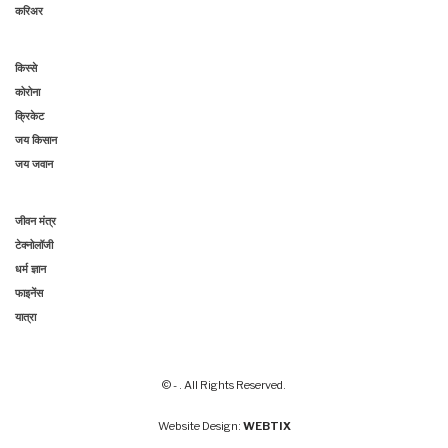
करिअर
किस्से
कोरोना
क्रिकेट
जय किसान
जय जवान
जीवन मंत्र
टेक्नोलॉजी
धर्म ज्ञान
फाइनेंस
यात्रा
© - . All Rights Reserved.
Website Design:
WEBTIX