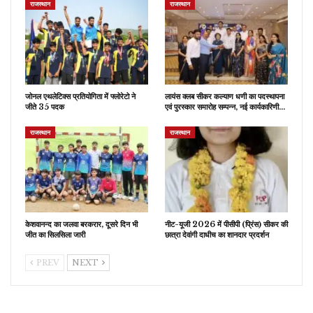
राजस्थान
राजस्थान
जोनल एथलेटिक्स प्रतियोगिता में फ्लोरेटो ने
लायंस क्लब सीकर कल्याण धणी का पदस्थापना
जीते 35 पदक
एवं पुरस्कार समारोह सम्पन्न, नई कार्यकारिणी…
राजस्थान
राजस्थान
केशवानन्द का जलवा बरकरार, दूसरे दिन भी
नीट-यूजी 2026 में पीसीपी (प्रिंस) सीकर की
जीत का सिलसिला जारी
छात्रा देवांगी दाधीच का शानदार प्रदर्शन
PREV
NEXT