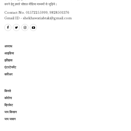
करने हेतु हमारे सोशल मीडिया माध्यमों से जुड़िये।
Contact No. 01572255999, 9828501376
Gmail ID - shekhawatiabtak@gmail.com
अपराध
आइडिया
इतिहास
एंटरटेनमेंट
करिअर
किस्से
कोरोना
क्रिकेट
जय किसान
जय जवान