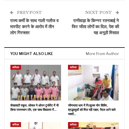
PREV POST
NEXT POST
राज्य कर्मी के साथ गाली गलौज व
रानीवाड़ा के किन्नर रतनाबाई ने
मारपीट करने के आरोप में तीन
फिर जीता लोगों का दिल, पेश की
लोग गिरफ्तार
यह अनूठी मिसाल
YOU MIGHT ALSO LIKE
More From Author
करिअर
करिअर
शेखावाटी स्कूल, लोसल ने ओपन टूर्नामेंट में भी
जीणमाता धाम में नि:शुल्क योग शिविर,
किया राजस्थान टॉप, एक साथ विद्यालय में…
श्रद्धालुओं को मिल रही राहत, पैदल आने वाले
भक्तों…
करिअर
करिअर