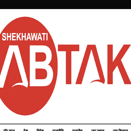
टॉप न्यूज़
देश
विदेश
राजनीति
फाइनेंस
जय जवान
जय किसान