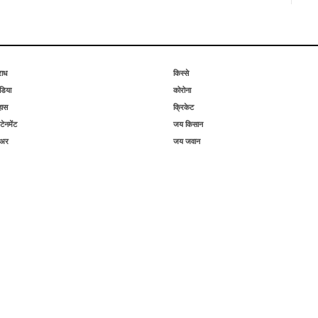
राध
किस्से
िया
कोरोना
हास
क्रिकेट
टेनमेंट
जय किसान
िअर
जय जवान