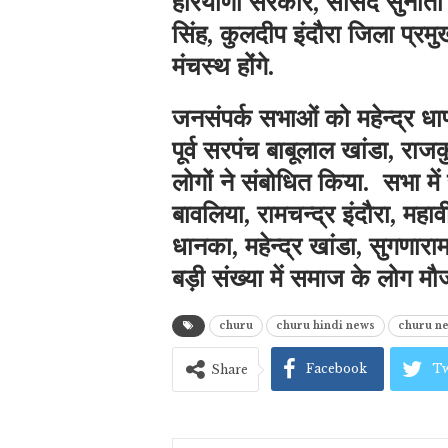
हरियाणा सरकार, सांसद सुनीता द
सिंह, कुलदीप इंदौरा जिला प्र
मंचस्थ होंगे.
जनसंपर्क सभाओं को महेन्द्र धाण
पूर्व सरपंच बाबूलाल खांडा, र
लोगों ने संबोधित किया. सभा म
बावलिया, रामचन्द्र इंदौरा, म
धानका, महेन्द्र खांडा, सुगणार
बड़ी संख्या में समाज के लोग मौ
churu
churu hindi news
churu n
Facebook
Tw
Share