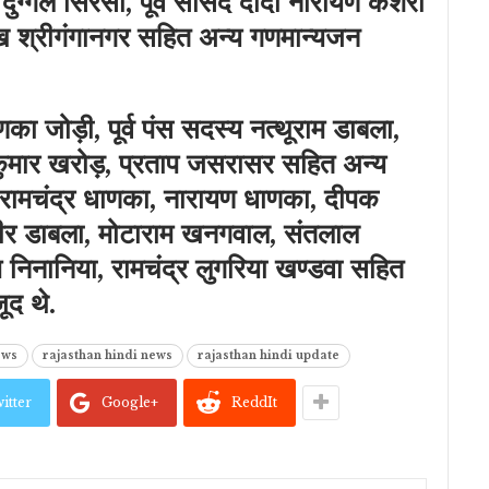
ुग्गल सिरसा, पूर्व सांसद दादा नारायण केशरी
मुख श्रीगंगानगर सहित अन्य गणमान्यजन
का जोड़ी, पूर्व पंस सदस्य नत्थूराम डाबला,
ाजकुमार खरोड़, प्रताप जसरासर सहित अन्य
ें रामचंद्र धाणका, नारायण धाणका, दीपक
हावीर डाबला, मोटाराम खनगवाल, संतलाल
ाम निनानिया, रामचंद्र लुगरिया खण्डवा सहित
जूद थे.
ews
rajasthan hindi news
rajasthan hindi update
itter
Google+
ReddIt