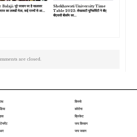
Balaji: पूरे परवान पर है सालासर
Shekhawati University Time
ाराज का लक्खी मेला, कई राज्यों से आ…
Table 2023: शेखावाटी यूनिवर्सिटी ने बीए
बीएससी बीकॉम का…
mments are closed.
राध
किस्से
िया
कोरोना
हास
क्रिकेट
टेनमेंट
जय किसान
िअर
जय जवान