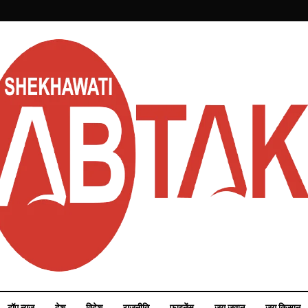
टॉप न्यूज़
देश
विदेश
राजनीति
फाइनेंस
जय जवान
जय किसान