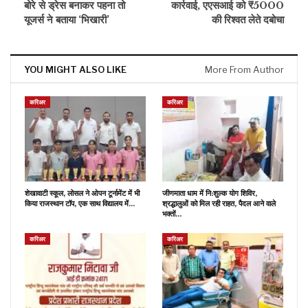
बोरे से ड्रेस बनाकर पहना तो
कार्रवाई, एएसआई को ₹5000
यूजर्स ने बताया ‘भिखारी’
की रिश्वत लेते दबोचा
YOU MIGHT ALSO LIKE
More From Author
करिअर
करिअर
शेखावाटी स्कूल, लोसल ने ओपन टूर्नामेंट में भी
जीणमाता धाम में नि:शुल्क योग शिविर,
किया राजस्थान टॉप, एक साथ विद्यालय में…
श्रद्धालुओं को मिल रही राहत, पैदल आने वाले
भक्तों…
करिअर
करिअर