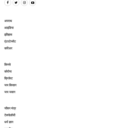
अपराध
आइडिया
इतिहास
एंटरटेनमेंट
करिअर
किस्से
कोरोना
क्रिकेट
जय किसान
जय जवान
जीवन मंत्र
टेक्नोलॉजी
धर्म ज्ञान