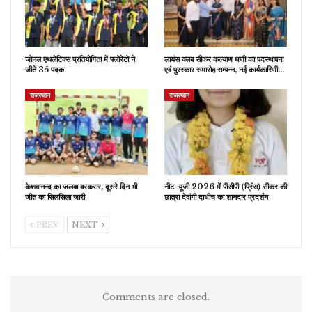
जोनल एथलेटिक्स प्रतियोगिता में फ्लोरेटो ने
लायंस क्लब सीकर कल्याण धणी का पदस्थापना
जीते 35 पदक
एवं पुरस्कार समारोह सम्पन्न, नई कार्यकारिणी…
राजस्थान
राजस्थान
केशवानन्द का जलवा बरकरार, दूसरे दिन भी
नीट-यूजी 2026 में पीसीपी (प्रिंस) सीकर की
जीत का सिलसिला जारी
छात्रा देवांगी दाधीच का शानदार प्रदर्शन
PREV
NEXT
Comments are closed.