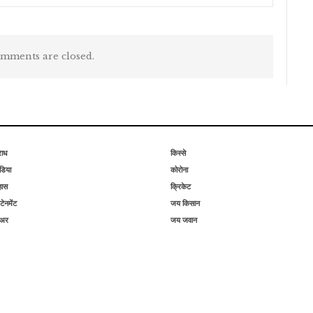
mments are closed.
राध
किस्से
िया
कोरोना
हास
क्रिकेट
टेनमेंट
जय किसान
िअर
जय जवान