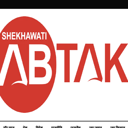
टॉप न्यूज़
देश
विदेश
राजनीति
फाइनेंस
जय जवान
जय किसान