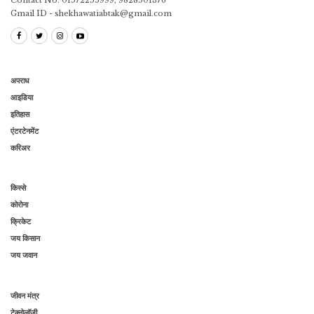
Gmail ID - shekhawatiabtak@gmail.com
अपराध
आइडिया
इतिहास
एंटरटेनमेंट
करिअर
किस्से
कोरोना
क्रिकेट
जय किसान
जय जवान
जीवन मंत्र
टेक्नोलॉजी