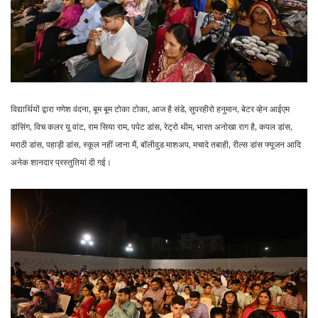
विद्यार्थियों द्वारा गणेश वंदना, बूम बूम टोका टोका, आज है संडे, सुपरहीरो हनुमान, बेटर व्हेन आईएम
डांसिंग, विच कलर यू वांट, राम सिया राम, पपेट डांस, रेट्रो थीम, भारत अनोखा राग है, कपल डांस,
मराठी डांस, पहाड़ी डांस, स्कूल नहीं जाना मैं, बाॅलीवुड माशअप, मचादे तबाही, रील्स डांस फ्यूजन आदि
अनेक शानदार प्रस्तुतियां दी गई।