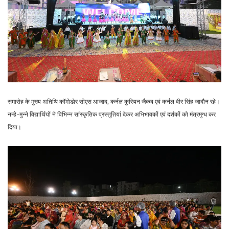
समारोह के मुख्य अतिथि कॉमोडोर सीएस आजाद, कर्नल कुरियन जैकब एवं कर्नल वीर सिंह जादौन रहे।
नन्हे-मुन्ने विद्यार्थियों ने विभिन्न सांस्कृतिक प्रस्तुतियां देकर अभिभावकों एवं दर्शकों को मंत्रमुग्ध कर
दिया।