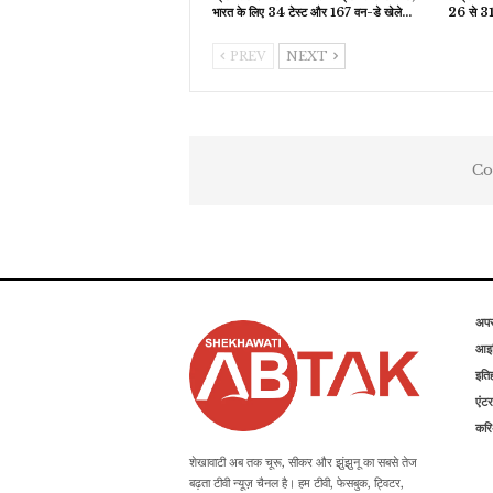
भारत के लिए 34 टेस्ट और 167 वन-डे खेले…
26 से 31
PREV
NEXT
Co
अप
आइड
इति
एंटर
कर
शेखावाटी अब तक चूरू, सीकर और झुंझुनू का सबसे तेज
बढ़ता टीवी न्यूज़ चैनल है। हम टीवी, फेसबुक, ट्विटर,