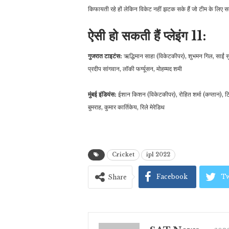
किफायती रहे हों लेकिन विकेट नहीं झटक सके हैं जो टीम के लिए सबस
ऐसी हो सकती हैं प्लेइंग 11:
गुजरात टाइटंस:
ऋद्धिमान साहा (विकेटकीपर), शुभमन गिल, साईं सुदर
प्रदीप सांगवान, लॉकी फर्ग्यूसन, मोहम्मद शमी
मुंबई इंडियंस:
ईशान किशन (विकेटकीपर), रोहित शर्मा (कप्तान), टिम
बुमराह, कुमार कार्तिकेय, रिले मेरेडिथ
Cricket
ipl 2022
Facebook
Tw
Share