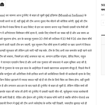
NEE
साथ
Jul 
ans) का सामना आज टूर्नामेंट से बाहर हो चुकी मुंबई इंडियंस (Mumbai Indians) के
वापसी करने पर हैं. वहीं मुंबई की टीम अपना दूसरा मैच जीतने की कोशिश करेगी. मुंबई की टीम
े मैच में पंजाब किंग्स से आठ विकेट से हार का सामना करना पड़ा जिससे उसकी पांच मैचों की
िभाग में अनिरंतरता विशेषकर शीर्ष क्रम में, उसके लिए परेशानी का सबब रही है और अब समय आ
धारना होगा. हार के बावजूद गुजरात 10 टीमों की तालिका में 10 मैचों में 16 अंक लेकर शीर्ष
ने वाली पहली टीम बन जाएगी. युवा शुभमन गिल शीर्ष क्रम में उम्मीदों पर खरा उतरने में विफल
 ने अच्छी शुरुआत की लेकिन इसे जारी नहीं रख सके. टीम के लिए अभी तक कमजोर कड़ी रहने वाले
र टीम को बचाया, जिसमें हर कोई असफल रहा था. कप्तान हार्दिक पांड्या, डेविड मिलर, राहुल
ने शानदार प्रदर्शन किया है और अभी तक गुजरात की सफलता में अहम भूमिका अदा की है.
गी से गुजरात के पास इस साल के आईपीएल में सबसे खतरनाक आक्रमण मौजूद हैं. पिछले मैच में
ै जबकि फर्ग्यूसन की अतिरिक्त तेजी हासिल करने की काबिलियत किसी भी बल्लेबाजी क्रम के लिए
ेकिन विकेट झटकने में ज्यादा सफल नहीं रहे हैं जो टीम के लिये चिंता का विषय होगा. वहीं दूसरी
है और लगातार आठ हार के बाद पहले ही टूर्नामेंट से बाहर हो चुकी है. लेकिन रोहित शर्मा की
के राहत की सांस ली होगी जो टूर्नामेंट में उसकी पहली जीत थी. सूर्यकुमार यादव बल्लेबाजी
ता की कमी दिखी है. रोहित और ईशान की टूर्नामेंट में खराब फॉर्म जारी है जबकि कीरोन पोलार्ड अब
ंदबाजी विभाग में मुंबई की टीम अपने सर्वश्रेष्ठ के करीब नहीं दिखती. जसप्रीत बुमराह भले ही