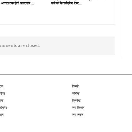
 अगस्त तक होगी आउटडोर,…
वाले वर्ष के सर्वश्रेष्ठ टेस्ट…
mments are closed.
राध
किस्से
िया
कोरोना
हास
क्रिकेट
टेनमेंट
जय किसान
िअर
जय जवान