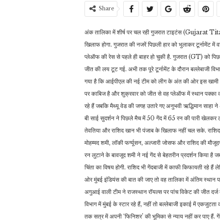
Share
अंक तालिका में शीर्ष पर चल रही गुजरात टाइटंस (Gujarat Tit
खिलाफ होगा. गुजरात की नजरें पिछली हार को भुलाकर टूर्नामेंट में 
प्लेऑफ की रेस से पहले ही बाहर हो चुकी है. गुजरात (GT) को पिछल
जीत की लय टूट गई. अभी तक पूरे टूर्नामेंट के दौरान बल्लेबाजी व
गया है कि आईपीएल की नई टीम को लीग के अंत की ओर इस खामी को सु
पर काबिज है और शुक्रवार को जीत से वह प्लेऑफ में स्थान पक्का कर
रहे हैं जबकि मैथ्यू वेड की जगह उतारे गए अनुभवी ऋद्धिमान साहा
बी साई सुदर्शन ने पिछले मैच में 50 गेंद में 65 रन की पारी खेलक
तेवतिया और राशिद खान भी पंजाब के खिलाफ नहीं चल सके. राशिद 
मोहम्मद शमी, लॉकी फर्ग्यूसन, अल्जारी जोसफ और राशिद की मौजूद
रन लुटाने के बावजूद शमी ने नई गेंद से बेहतरीन प्रदर्शन किया ह
चिंता का विषय होगी. राशिद भी गेंदबाजी में काफी किफायती रहे हैं ल
ओर मुंबई इंडियंस की बात की जाए तो वह तालिका में अंतिम स्थान पर 
अगुआई वाली टीम ने राजस्थान रॉयल्स पर पांच विकेट की जीत दर्ज कर
विभाग में मुंबई के स्टार रहे हैं, नहीं तो बल्लेबाजी इकाई में एकजुट
तक सत्र में अपनी ‘फिनिशर’ की भूमिका से न्याय नहीं कर पाए हैं. गे