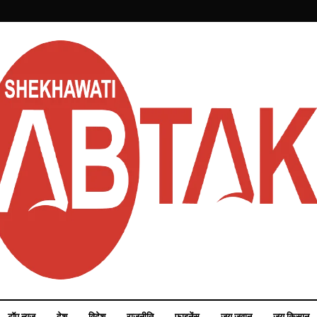
टॉप न्यूज़
देश
विदेश
राजनीति
फाइनेंस
जय जवान
जय किसान