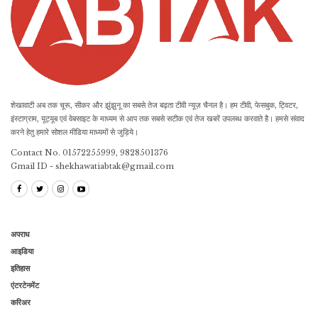
शेखावाटी अब तक चूरू, सीकर और झुंझुनू का सबसे तेज बढ़ता टीवी न्यूज़ चैनल है। हम टीवी, फेसबुक, ट्विटर,
इंस्टाग्राम, यूट्यूब एवं वेबसाइट के माध्यम से आप तक सबसे सटीक एवं तेज खबरें उपलब्ध करवाते है। हमसे संवाद
करने हेतु हमारे सोशल मीडिया माध्यमों से जुड़िये।
Contact No. 01572255999, 9828501376
Gmail ID - shekhawatiabtak@gmail.com
अपराध
आइडिया
इतिहास
एंटरटेनमेंट
करिअर