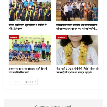
जोनल एथलेटिक्स प्रतियोगिता में फ्लोरेटो ने
लायंस क्लब सीकर कल्याण धणी का पदस्थापना
जीते 35 पदक
एवं पुरस्कार समारोह सम्पन्न, नई कार्यकारिणी…
राजस्थान
राजस्थान
केशवानन्द का जलवा बरकरार, दूसरे दिन भी
नीट-यूजी 2026 में पीसीपी (प्रिंस) सीकर की
जीत का सिलसिला जारी
छात्रा देवांगी दाधीच का शानदार प्रदर्शन
PREV
NEXT
Comments are closed.