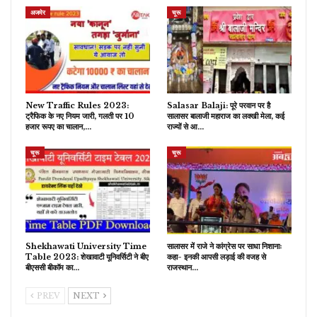
अजमेर
चूरू
New Traffic Rules 2023:
Salasar Balaji: पूरे परवान पर है
ट्रैफिक के नए नियम जारी, गलती पर 10
सालासर बालाजी महाराज का लक्खी मेला, कई
हजार रूपए का चालान,…
राज्यों से आ…
चूरू
चूरू
Shekhawati University Time
सालासर में राजे ने कांग्रेस पर साधा निशानाः
Table 2023: शेखावाटी यूनिवर्सिटी ने बीए
कहा- इनकी आपसी लड़ाई की वजह से
बीएससी बीकॉम का…
राजस्थान…
PREV
NEXT