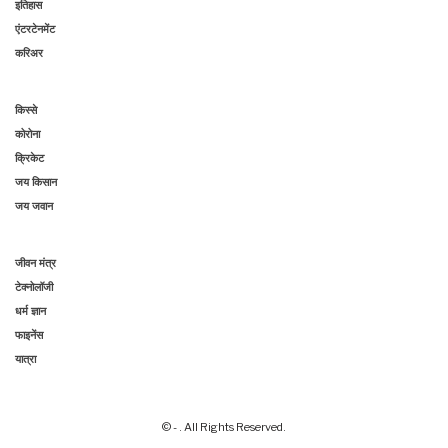
इतिहास
एंटरटेनमेंट
करिअर
किस्से
कोरोना
क्रिकेट
जय किसान
जय जवान
जीवन मंत्र
टेक्नोलॉजी
धर्म ज्ञान
फाइनेंस
यात्रा
© - . All Rights Reserved.