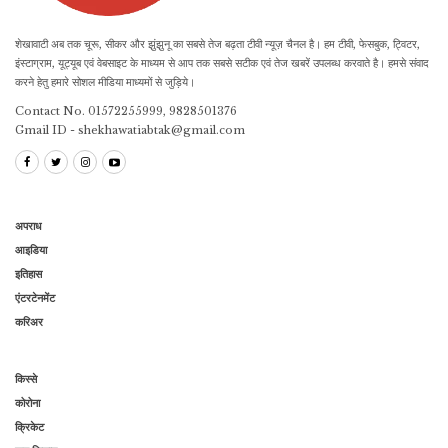
शेखावाटी अब तक चूरू, सीकर और झुंझुनू का सबसे तेज बढ़ता टीवी न्यूज़ चैनल है। हम टीवी, फेसबुक, ट्विटर,
इंस्टाग्राम, यूट्यूब एवं वेबसाइट के माध्यम से आप तक सबसे सटीक एवं तेज खबरें उपलब्ध करवाते है। हमसे संवाद
करने हेतु हमारे सोशल मीडिया माध्यमों से जुड़िये।
Contact No. 01572255999, 9828501376
Gmail ID - shekhawatiabtak@gmail.com
अपराध
आइडिया
इतिहास
एंटरटेनमेंट
करिअर
किस्से
कोरोना
क्रिकेट