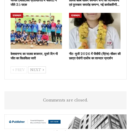
जोनल एथलेटिक्स प्रतियोगिता में फ्लोरेटो ने
लायंस क्लब सीकर कल्याण धणी का पदस्थापना
जीते 35 पदक
एवं पुरस्कार समारोह सम्पन्न, नई कार्यकारिणी…
राजस्थान
राजस्थान
केशवानन्द का जलवा बरकरार, दूसरे दिन भी
नीट-यूजी 2026 में पीसीपी (प्रिंस) सीकर की
जीत का सिलसिला जारी
छात्रा देवांगी दाधीच का शानदार प्रदर्शन
PREV
NEXT
Comments are closed.