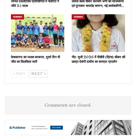
जोनल एथलेटिक्स प्रतियोगिता में फ्लोरेटो ने
लायंस क्लब सीकर कल्याण धणी का पदस्थापना
जीते 35 पदक
एवं पुरस्कार समारोह सम्पन्न, नई कार्यकारिणी…
राजस्थान
राजस्थान
केशवानन्द का जलवा बरकरार, दूसरे दिन भी
नीट-यूजी 2026 में पीसीपी (प्रिंस) सीकर की
जीत का सिलसिला जारी
छात्रा देवांगी दाधीच का शानदार प्रदर्शन
PREV
NEXT
Comments are closed.