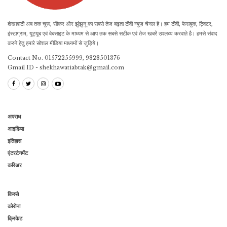
शेखावाटी अब तक चूरू, सीकर और झुंझुनू का सबसे तेज बढ़ता टीवी न्यूज़ चैनल है। हम टीवी, फेसबुक, ट्विटर,
इंस्टाग्राम, यूट्यूब एवं वेबसाइट के माध्यम से आप तक सबसे सटीक एवं तेज खबरें उपलब्ध करवाते है। हमसे संवाद
करने हेतु हमारे सोशल मीडिया माध्यमों से जुड़िये।
Contact No. 01572255999, 9828501376
Gmail ID - shekhawatiabtak@gmail.com
अपराध
आइडिया
इतिहास
एंटरटेनमेंट
करिअर
किस्से
कोरोना
क्रिकेट