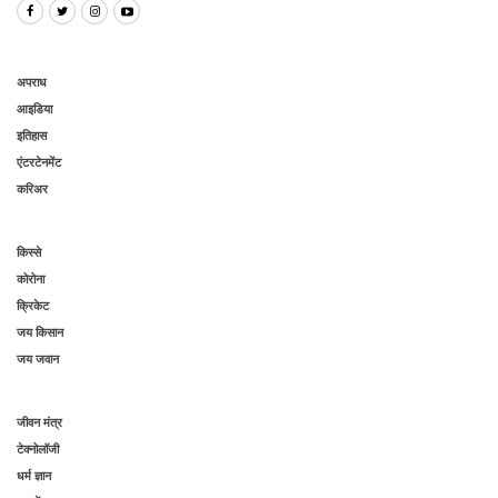
अपराध
आइडिया
इतिहास
एंटरटेनमेंट
करिअर
किस्से
कोरोना
क्रिकेट
जय किसान
जय जवान
जीवन मंत्र
टेक्नोलॉजी
धर्म ज्ञान