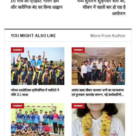
16 मार्च को प्राइवेट नर्सिंग होम
भव्य शुभारंभ शुक्रवार शाम को,
और क्लीनिक बंद का किया आह्वान
सीकर में पहली बार हो रहा है
आयोजन
YOU MIGHT ALSO LIKE
More From Author
राजस्थान
राजस्थान
जोनल एथलेटिक्स प्रतियोगिता में फ्लोरेटो ने
लायंस क्लब सीकर कल्याण धणी का पदस्थापना
जीते 35 पदक
एवं पुरस्कार समारोह सम्पन्न, नई कार्यकारिणी…
राजस्थान
राजस्थान