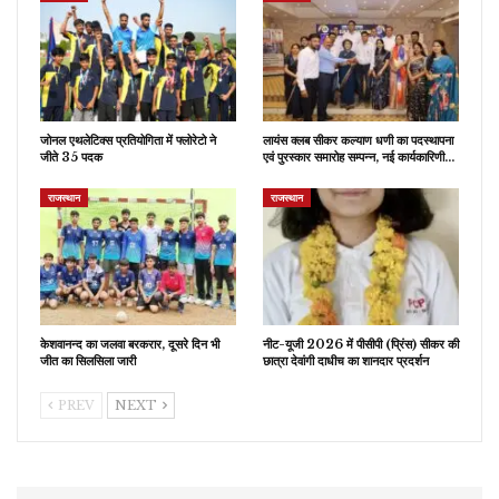
जोनल एथलेटिक्स प्रतियोगिता में फ्लोरेटो ने
लायंस क्लब सीकर कल्याण धणी का पदस्थापना
जीते 35 पदक
एवं पुरस्कार समारोह सम्पन्न, नई कार्यकारिणी…
राजस्थान
राजस्थान
केशवानन्द का जलवा बरकरार, दूसरे दिन भी
नीट-यूजी 2026 में पीसीपी (प्रिंस) सीकर की
जीत का सिलसिला जारी
छात्रा देवांगी दाधीच का शानदार प्रदर्शन
PREV
NEXT